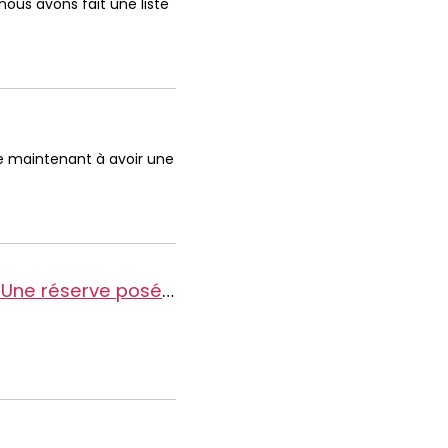
nous avons fait une liste
ène maintenant à avoir une
rois ans plus tard. Comment faire ?