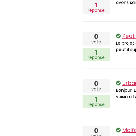
avons sai
1
réponse
0
Peut
vote
Le projet
peut il s
1
réponse
0
urba
vote
Bonjour, 
voisin a 
1
réponse
0
Malf