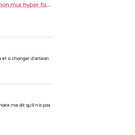
ma commune n'est pas en catastrophes naturelles or mon mur hyper fissuré risque de tomber quel est mon recours
 et a changer d’artisan
ire me dit qu’il n’a pas