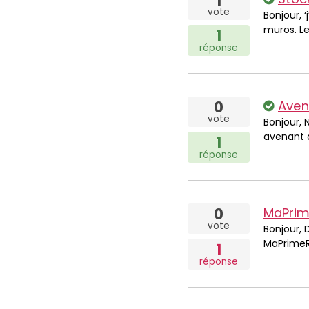
1
vote
Bonjour, 
muros. Le
1
réponse
0
Avena
vote
Bonjour, 
avenant a
1
réponse
0
MaPrim
vote
Bonjour, 
MaPrimeR
1
réponse