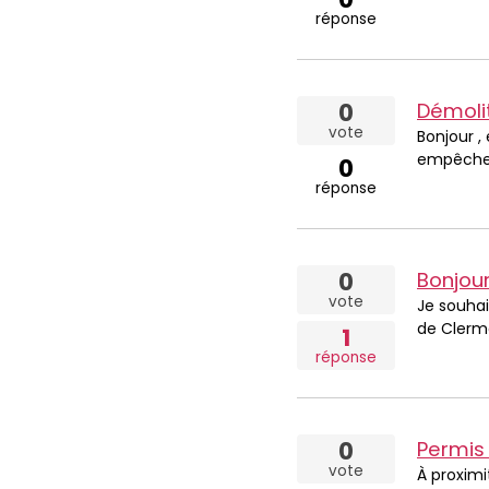
réponse
0
Démolit
vote
Bonjour ,
empêche l
0
réponse
0
vote
Je souhai
de Clermo
1
réponse
0
Permis 
vote
À proxim