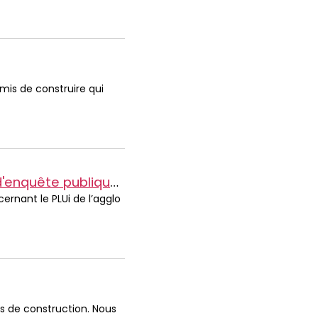
rmis de construire qui
Bonjour, je souhaite consulter le registre dématérialisé d'enquête publique du PLUi
ernant le PLUi de l’agglo
s de construction. Nous