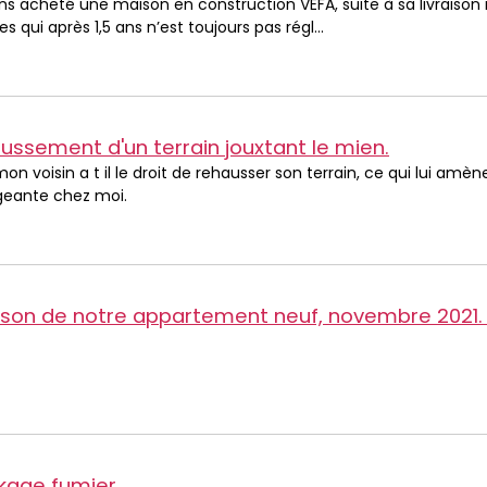
s acheté une maison en construction VEFA, suite à sa livraison 
s qui après 1,5 ans n’est toujours pas régl...
ussement d'un terrain jouxtant le mien.
mon voisin a t il le droit de rehausser son terrain, ce qui lui am
geante chez moi.
 de notre appartement neuf, novembre 2021. Une réserve posée à la livraison n'a pas été résolue t
kage fumier