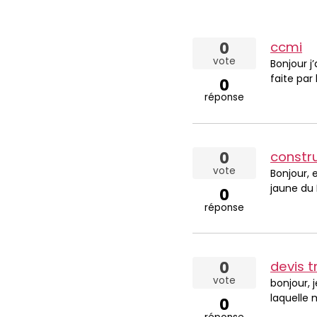
0
ccmi
vote
Bonjour j
faite par 
0
réponse
0
constru
vote
Bonjour, 
jaune du 
0
réponse
0
devis t
vote
bonjour, 
laquelle m
0