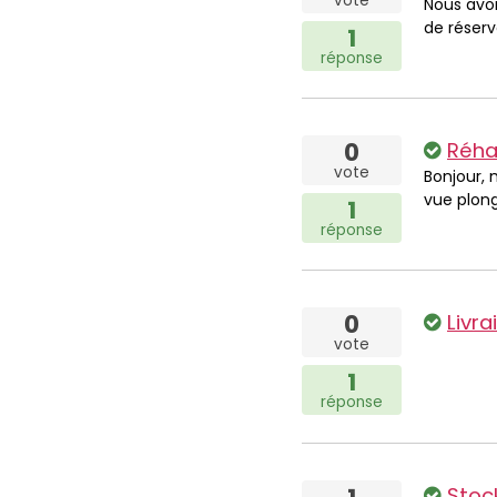
vote
Nous avon
de réserve
1
réponse
0
Réha
vote
Bonjour, 
vue plon
1
réponse
0
Livraison
vote
1
réponse
Stoc