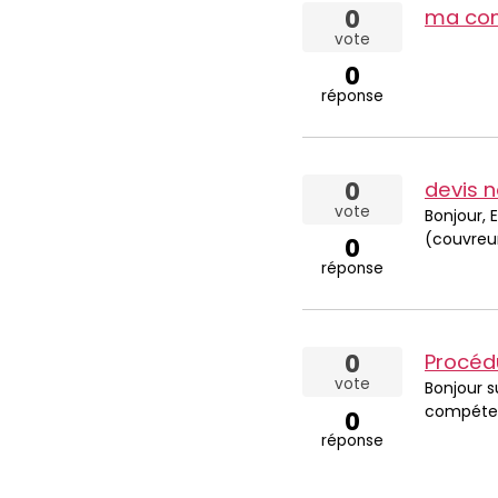
0
vote
0
réponse
0
devis n
vote
Bonjour, 
(couvreur
0
réponse
0
Procédu
vote
Bonjour s
compétenc
0
réponse