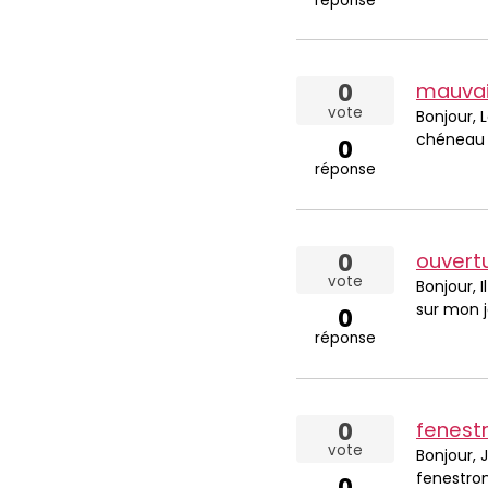
réponse
0
mauvai
vote
Bonjour, 
chéneau e
0
réponse
0
ouvert
vote
Bonjour, 
sur mon j
0
réponse
0
fenestr
vote
Bonjour, 
fenestron
0