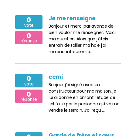
Je me renseigne
0
vote
Bonjour et merci par avance de
bien vouloir me renseigner. Voici
0
ma question: Alors que j’étais
réponse
entrain de tailler ma haie j’ai
malencontreuseme...
ccmi
0
vote
Bonjour j’ai signé avec un
constructeur pour ma maison, je
0
lui ai donné en amont l’étude de
réponse
sol faite par la personne qui va me
vendre le terrain. J’ai reçu ...
Garde de frère et sœur