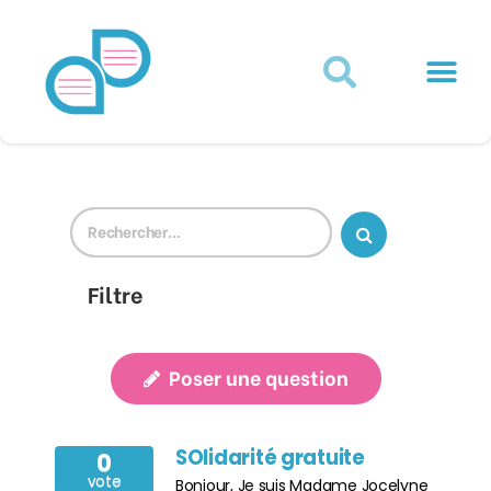
Actualités juridiques
Qui sommes-nous ?
Mon Compte
Filtre
Poser une question
SOlidarité gratuite
0
vote
Bonjour, Je suis Madame Jocelyne