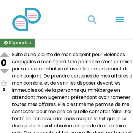
Actualités juridiques
Qui sommes-nous ?
Mon Compte
Répondus
Suite à une plainte de mon conjoint pour violences
0
conjugales à mon égard. Une personne c’est permise
par sa propre initiative et avec le consentement de
mon conjoint. De prendre certaines de mes affaires à
mon domicile, et de venir les déposer devant les
0
immeubles où vie la personne qui m’héberge en
attendant mon jugement prétendant avoir ramener
toutes mes affaires. Elle c’est même permise de me
contacter pour me dire ce qu’elle comptait faire. J’ai
tenté de l’en dissuader mais malgré le fait que je lui
dise qu’elle n’avait absolument pas le droit de faire
cela. Elle a persisté et fait ce qu’elle disait prétendant