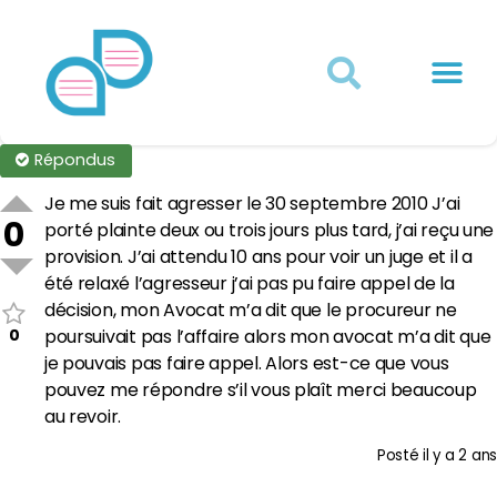
Actualités juridiques
Qui sommes-nous ?
Mon Compte
Répondus
Je me suis fait agresser le 30 septembre 2010 J’ai
0
porté plainte deux ou trois jours plus tard, j’ai reçu une
provision. J’ai attendu 10 ans pour voir un juge et il a
été relaxé l’agresseur j’ai pas pu faire appel de la
décision, mon Avocat m’a dit que le procureur ne
0
poursuivait pas l’affaire alors mon avocat m’a dit que
je pouvais pas faire appel. Alors est-ce que vous
pouvez me répondre s’il vous plaît merci beaucoup
au revoir.
Posté
il y a 2 ans