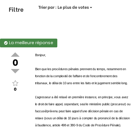
Trier par :
Le plus de votes
Filtre
La meilleure réponse
Bonjour,
0
Bien que les procédures pénales prennent du temps, notamment en
fonction de la complexité de l’affaire et de l’encombrement des
tribunaux, le délai de 10 ans entre les faits et le jugement semble long.
0
L’agresseur a été relaxé en première instance, en principe, vous avez
le droit de faire appel, cependant, seul le ministère public (procureur) ou
l’accusé/prévenu peut faire appel d’une décision pénale en cas de
relaxe (sous un délai de 10 jours à compter du prononcé de la décision
à l’audience, article 498 et 380-9 du Code de Procédure Pénale).