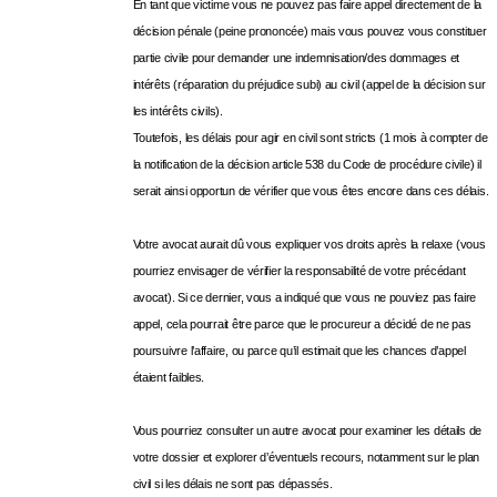
En tant que victime vous ne pouvez pas faire appel directement de la
décision pénale (peine prononcée) mais vous pouvez vous constituer
partie civile pour demander une indemnisation/des dommages et
intérêts (réparation du préjudice subi) au civil (appel de la décision sur
les intérêts civils).
Toutefois, les délais pour agir en civil sont stricts (1 mois à compter de
la notification de la décision article 538 du Code de procédure civile) il
serait ainsi opportun de vérifier que vous êtes encore dans ces délais.
Votre avocat aurait dû vous expliquer vos droits après la relaxe (vous
pourriez envisager de vérifier la responsabilité de votre précédant
avocat). Si ce dernier, vous a indiqué que vous ne pouviez pas faire
appel, cela pourrait être parce que le procureur a décidé de ne pas
poursuivre l’affaire, ou parce qu’il estimait que les chances d’appel
étaient faibles.
Vous pourriez consulter un autre avocat pour examiner les détails de
votre dossier et explorer d’éventuels recours, notamment sur le plan
civil si les délais ne sont pas dépassés.