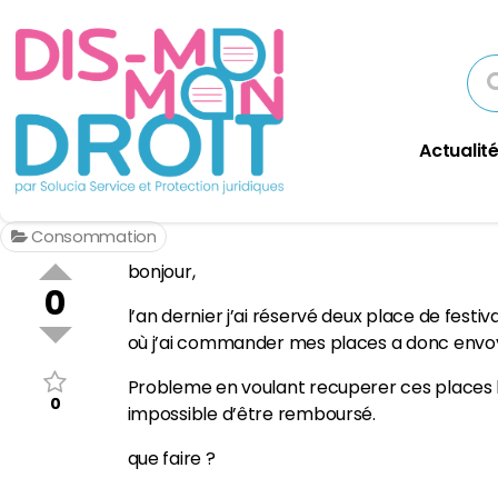
Actualité
Consommation
bonjour,
0
l’an dernier j’ai réservé deux place de fest
où j’ai commander mes places a donc envoyer
Probleme en voulant recuperer ces places l
0
impossible d’être remboursé.
que faire ?