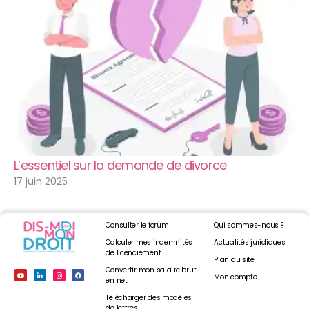
L’essentiel sur la demande de divorce
17 juin 2025
Consulter le forum
Qui sommes-nous ?
Calculer mes indemnités
Actualités juridiques
de licenciement
Plan du site
Convertir mon salaire brut
Mon compte
en net
Télécharger des modèles
de lettres