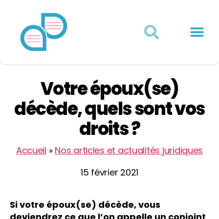
Actualités juridiques
Qui sommes-nous ?
Mon Compte
Votre époux(se)
décède, quels sont vos
droits ?
Accueil
»
Nos articles et actualités juridiques
15 février 2021
Si votre époux(se) décède, vous
deviendrez ce que l’on appelle un conjoint