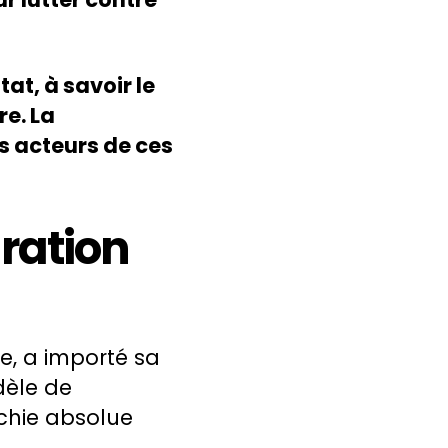
tat, à savoir le
re. La
s acteurs de ces
aration
e, a importé sa
dèle de
chie absolue