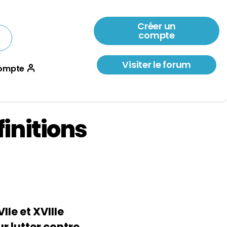
Créer un
compte
Visiter le forum
ompte
finitions
Ie et XVIIIe
r lutter contre