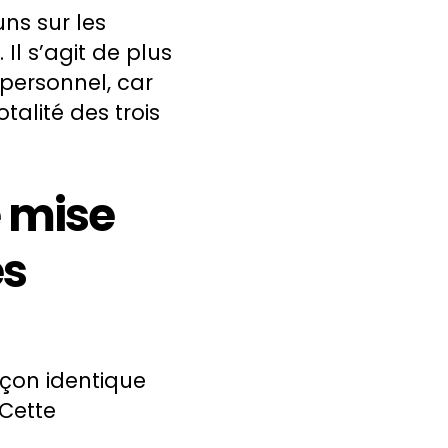
uns sur les
Il s’agit de plus
personnel, car
alité des trois
e mise
es
açon identique
Cette