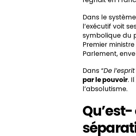
Dans le système
l’exécutif voit s
symbolique du po
Premier ministr
Parlement, enve
Dans “
De l’esprit
par le pouvoir
. 
l’absolutisme.
Qu’est- 
séparati