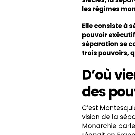
les régimes mon
Elle consiste à s
pouvoir exécutif,
séparation se c
trois pouvoirs, q
D’où vie
des pouv
C’est Montesquie
vision de la sép
Monarchie parle
régnait en Franc