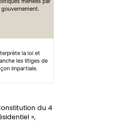
olitiques menées par
e gouvernement.
terprète la loi et
ranche les litiges de
açon impartiale.
onstitution du 4
sidentiel »,