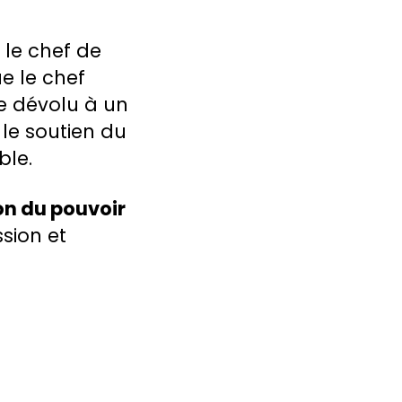
 le chef de
ue le chef
ue dévolu à un
le soutien du
ble.
on du pouvoir
ssion et