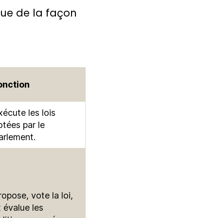
que de la façon
onction
xécute les lois
otées par le
arlement.
ropose, vote la loi,
t évalue les