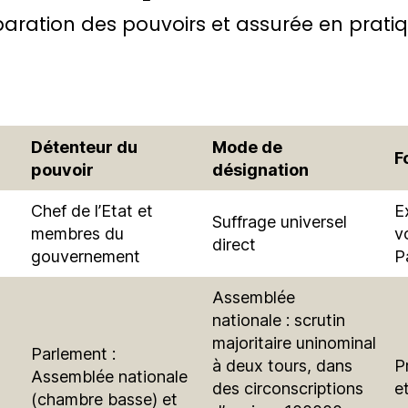
paration des pouvoirs et assurée en prati
Détenteur du
Mode de
F
pouvoir
désignation
Chef de l’Etat et
E
Suffrage universel
membres du
v
direct
gouvernement
P
Assemblée
nationale : scrutin
majoritaire uninominal
Parlement :
à deux tours, dans
P
Assemblée nationale
des circonscriptions
e
(chambre basse) et