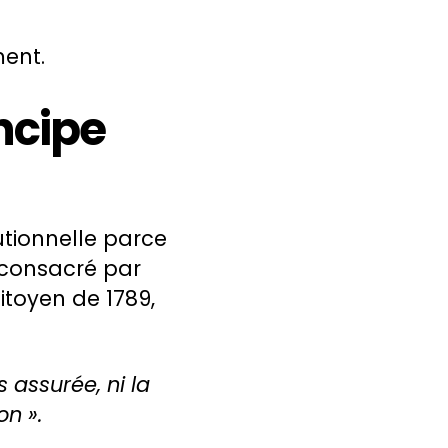
ent.
ncipe
utionnelle parce
t consacré par
itoyen de 1789,
 assurée, ni la
on ».