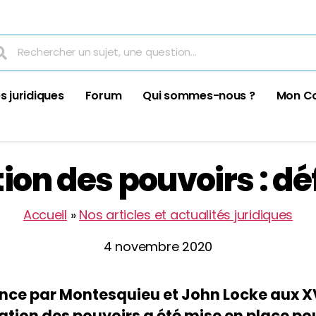
s juridiques
Forum
Qui sommes-nous ?
Mon C
on des pouvoirs : dé
Accueil
»
Nos articles et actualités juridiques
4 novembre 2020
nce par Montesquieu et John Locke aux XVI
ration des pouvoirs a été mise en place pou