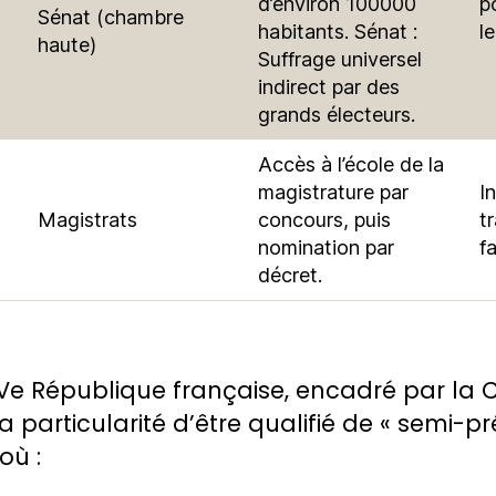
d’environ 100000
p
Sénat (chambre
habitants. Sénat :
l
haute)
Suffrage universel
indirect par des
grands électeurs.
Accès à l’école de la
magistrature par
In
Magistrats
concours, puis
t
nomination par
f
décret.
Ve République française, encadré par la C
a particularité d’être qualifié de « semi-pré
où :