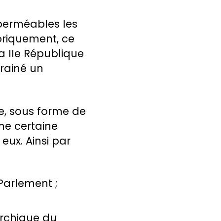
perméables les
toriquement, ce
la IIe République
ntrainé un
e, sous forme de
ne certaine
eux. Ainsi par
Parlement ;
archique du