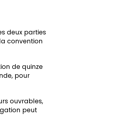
es deux parties
 la convention
tion de quinze
nde, pour
urs ouvrables,
ogation peut