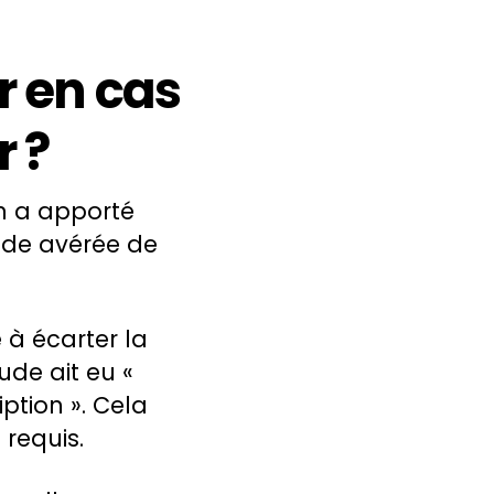
r en cas
 ?
on a apporté
aude avérée de
 à écarter la
ude ait eu «
ption ». Cela
 requis.