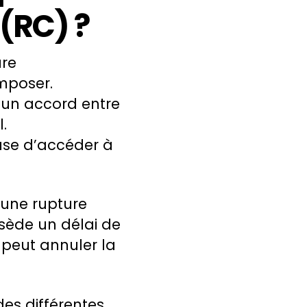
(RC) ?
ure
imposer.
un accord entre
.
fuse d’accéder à
 une rupture
sède un délai de
 peut annuler la
des différentes