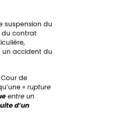
 de suspension du
 du contrat
culière,
à un accident du
a Cour de
 qu’une «
rupture
ue
entre un
suite d’un