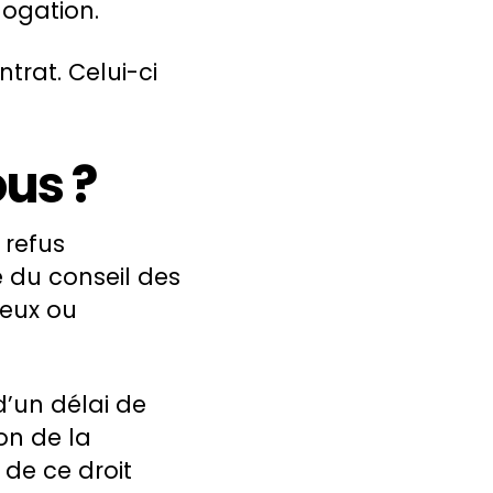
logation.
trat. Celui-ci
us ?
 refus
 du conseil des
ieux ou
d’un délai de
on de la
 de ce droit