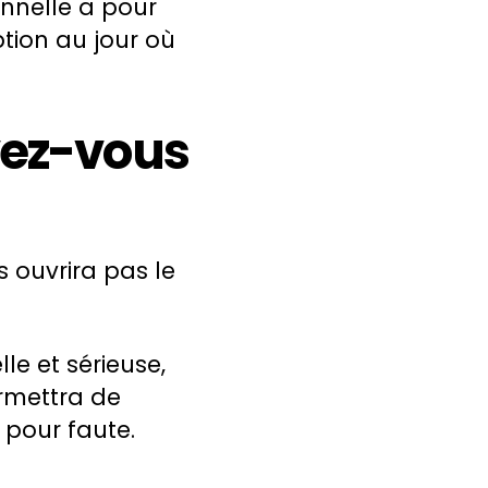
onnelle a pour
ption au jour où
avez-vous
 ouvrira pas le
le et sérieuse,
rmettra de
 pour faute.