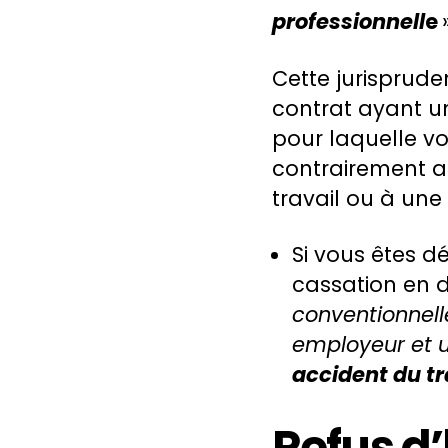
professionnell
e
Cette jurisprude
contrat ayant u
pour laquelle vo
contrairement a
travail ou à une
Si vous êtes d
cassation en d
conventionnel
employeur et 
accident du tr
Refus d