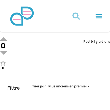
Actualités juridiques
Qui sommes-nous ?
Mon Compte
Posté
il y a 6 ans
0
0
Trier par :
Plus anciens en premier
Filtre