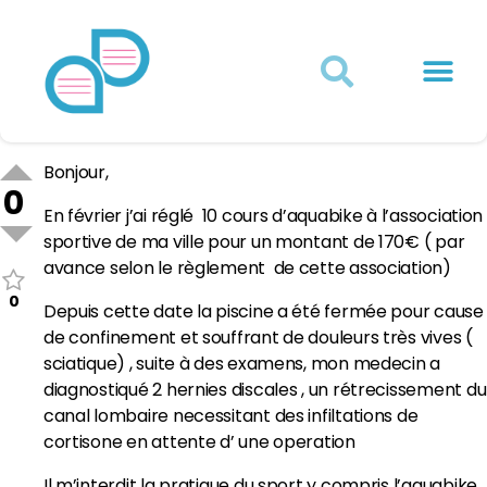
Actualités juridiques
Qui sommes-nous ?
Mon Compte
Bonjour,
0
En février j’ai réglé 10 cours d’aquabike à l’association
sportive de ma ville pour un montant de 170€ ( par
avance selon le règlement de cette association)
0
Depuis cette date la piscine a été fermée pour cause
de confinement et souffrant de douleurs très vives (
sciatique) , suite à des examens, mon medecin a
diagnostiqué 2 hernies discales , un rétrecissement du
canal lombaire necessitant des infiltations de
cortisone en attente d’ une operation
Il m’interdit la pratique du sport y compris l’aquabike .