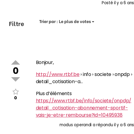
Posté
il y a 6 ans
Trier par :
Le plus de votes
Filtre
Bonjour,
0
http://www.rtbf.be
› info › societe › onpdp ›
detail_cotisation-a…
Plus d’éléments
0
https://www.rtbf.be/info/societe/onpdp/
detail_cotisation-abonnement-sportif-
vais-je-etre-rembourse?id=10495938
modus operandi
a répondu
il y a 6 ans