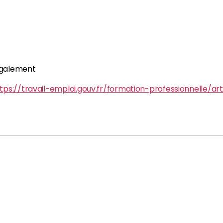
également
tps://travail-emploi.gouv.fr/formation-professionnelle/ar