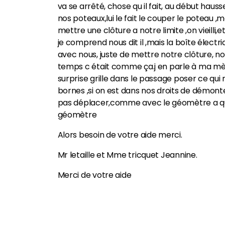
va se arrêté, chose qu il fait, au début hauss
nos poteaux,lui le fait le couper le poteau ,m
mettre une clôture a notre limite ,on vieilli
je comprend nous dit il ,mais la boîte élect
avec nous, juste de mettre notre clôture, no
temps c était comme ça.j en parle à ma mère
surprise grille dans le passage poser ce qui
bornes ,si on est dans nos droits de démonte
pas déplacer,comme avec le géomètre a qui ,
géomètre
Alors besoin de votre aide merci.
Mr letaille et Mme tricquet Jeannine.
Merci de votre aide