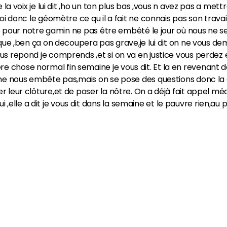
e la voix je lui dit ,ho un ton plus bas ,vous n avez pas a met
oi donc le géomètre ce qu il a fait ne connais pas son travail,
,et pour notre gamin ne pas être embêté le jour où nous ne s
rique ,ben ça on decoupera pas grave,je lui dit on ne vous 
us repond je comprends ,et si on va en justice vous perdez e
 chose normal fin semaine je vous dit. Et la en revenant d
 ne nous embête pas,mais on se pose des questions donc la o
r leur clôture,et de poser la nôtre. On a déjà fait appel mé
elle a dit je vous dit dans la semaine et le pauvre rien,au