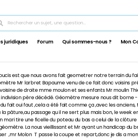
s juridiques
Forum
Qui sommes-nous ?
Mon C
 soucis est que nous avons fait geometrer notre terrain du fai
éomètre Mr larbret Bapaume venu de ce fait donc voisins pr
isine de droite mme moulon et ses enfants Mr moulin Thierry
en indivision père décédé. Géomètre mesure nous dit borne
u fait oui faut ,cela a été fait comme ça ,avec les anciens, t
r à la pâture,au passage qu il ne sert plus mais bon, le wee
 mari tire une ficelle du poteau du bas a celui de la clôture
géomètre. La nous vieillissant et Mr ayant un handicap du br
ser ,mr Molon T passe la coupe et repart,donc je dis a mon 