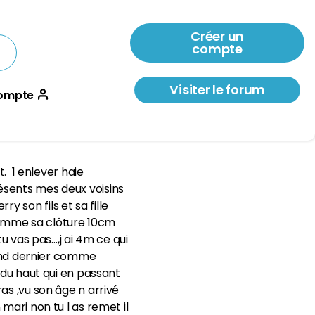
Créer un
compte
Visiter le forum
ompte
t. 1 enlever haie
ésents mes deux voisins
 son fils et sa fille
 -mme sa clôture 10cm
u vas pas…,j ai 4m ce qui
k end dernier comme
 du haut qui en passant
as ,vu son âge n arrivé
mari non tu l as remet il