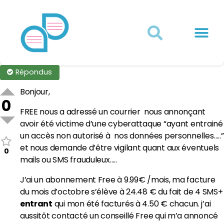
Actualités juridiques
Qui sommes-nous ?
Mon Compte
Répondus
Bonjour,
0
FREE nous a adressé un courrier nous annonçant
avoir été victime d’une cyberattaque “ayant entrainé
un accès non autorisé à nos données personnelles…..”
et nous demande d’être vigilant quant aux éventuels
0
mails ou SMS frauduleux…..
J’ai un abonnement Free à 9.99€ /mois, ma facture
du mois d’octobre s’élève à 24.48 € du fait de 4 SMS+
entrant
qui mon été facturés à 4.50 € chacun. j’ai
aussitôt contacté un conseillé Free qui m’a annoncé