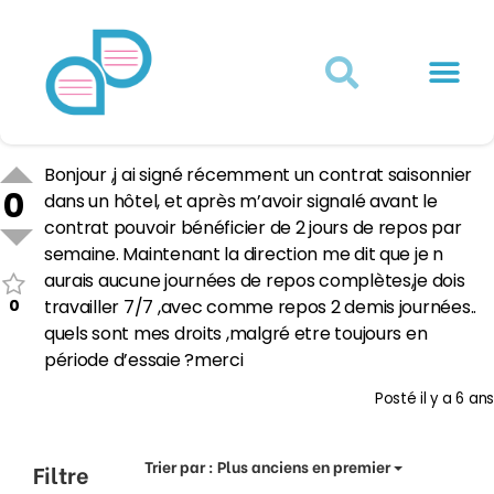
Actualités juridiques
Qui sommes-nous ?
Mon Compte
Bonjour ,j ai signé récemment un contrat saisonnier
0
dans un hôtel, et après m’avoir signalé avant le
contrat pouvoir bénéficier de 2 jours de repos par
semaine. Maintenant la direction me dit que je n
aurais aucune journées de repos complètes,je dois
0
travailler 7/7 ,avec comme repos 2 demis journées..
quels sont mes droits ,malgré etre toujours en
période d’essaie ?merci
Posté
il y a 6 ans
Trier par :
Plus anciens en premier
Filtre