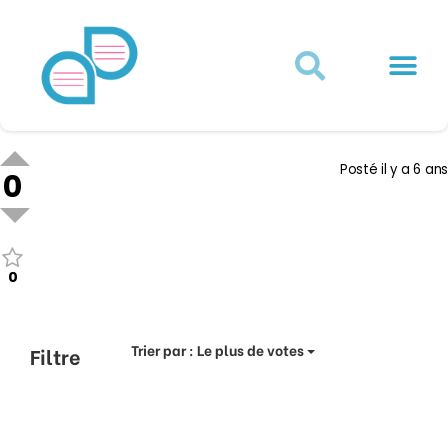
Actualités juridiques
Qui sommes-nous ?
Mon Compte
Posté
il y a 6 ans
0
0
Trier par :
Le plus de votes
Filtre