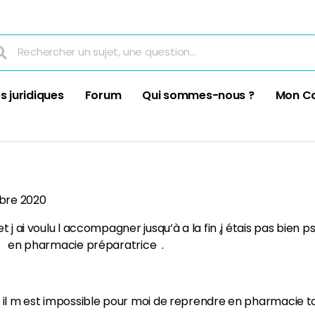
s juridiques
Forum
Qui sommes-nous ?
Mon C
mbre 2020
t j ai voulu l accompagner jusqu’à a la fin ,j étais pas bien
le en pharmacie préparatrice .
 il m est impossible pour moi de reprendre en pharmacie t