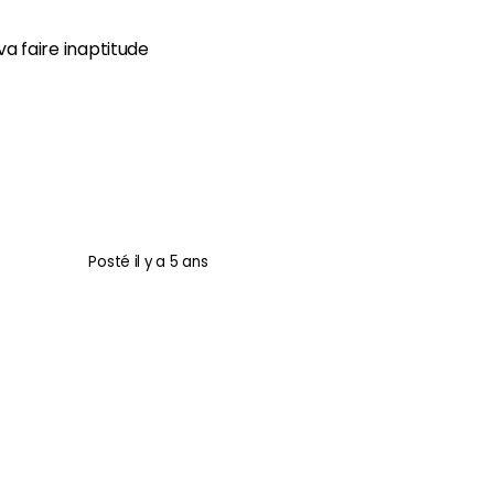
a faire inaptitude
Posté
il y a 5 ans