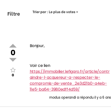
Trier par :
Le plus de votes
Filtre
Bonjour,
0
Voir ce lien
https://immobilier.lefigaro.fr/article/contr
0
aindre-l-acquereur-a-respecter-le-
compromis-de-vente_2e3d21b0-a4eb-
11e5-ba64-3980edff4d59/
modus operandi
a répondu
il y a 6 ans