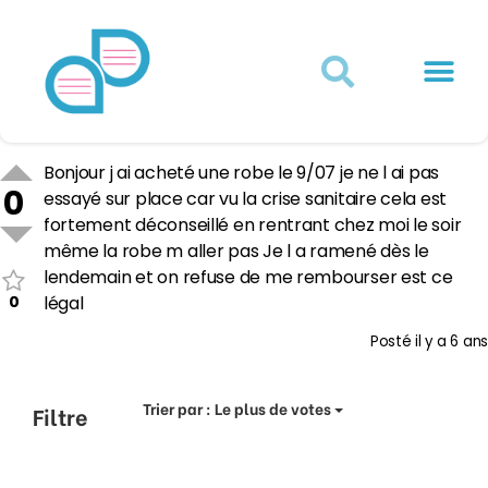
Actualités juridiques
Qui sommes-nous ?
Mon Compte
Bonjour j ai acheté une robe le 9/07 je ne l ai pas
0
essayé sur place car vu la crise sanitaire cela est
fortement déconseillé en rentrant chez moi le soir
même la robe m aller pas Je l a ramené dès le
lendemain et on refuse de me rembourser est ce
0
légal
Posté
il y a 6 ans
Trier par :
Le plus de votes
Filtre