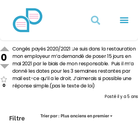
Actualités juridiques
Qui sommes-nous ?
Mon Compte
Congés payés 2020/2021 :Je suis dans la restauration
0
mon employeur m’a demandé de poser 15 jours en
mai 2021 par le biais de mon responsable. Puis il m’a
donné les dates pour les 3 semaines restantes par
mail est-ce qu’il a le droit. J’aimerais si possible une
0
réponse simple.(pas le texte de loi)
Posté
il y a 5 ans
Trier par :
Plus anciens en premier
Filtre