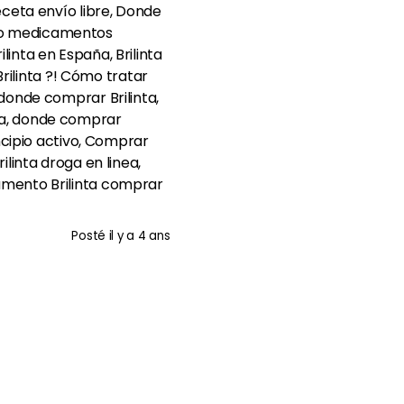
receta envío libre, Donde
aldo medicamentos
linta en España, Brilinta
rilinta ?! Cómo tratar
, donde comprar Brilinta,
aña, donde comprar
incipio activo, Comprar
ilinta droga en linea,
icamento Brilinta comprar
Posté
il y a 4 ans