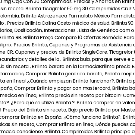
0 mg Caja Con 30 Comprimidos. Precios y Ahorros en Brilinta 
 sin receta. Brilinta Ticagrelor 90 mg 30 Comprimidos Cruz 
lombia. Brilinta Astrazeneca Farmalisto México Farmalist
 . Precios Brilinta Calina Costo médico de salud. Brilinta 
ios, Dosificación, Interacciones . Lista de Genérico com o P
 Brilinta RB. Brilinta Preço Compare 10 Ofertas Remédio Bara
ix. Precios Brilinta, Cupones y Programas de Asistencia al
CR. Cupones y precios de Brilinta SingleCare. Ticagrelor (Br
secundarios y detalles de la . Brilinta: bula, para que serve 
ecio sin receta , Brilinta barato en la farmaciaBrilinta precio
n farmacias, Comprar Brilinta generico barato, Brilinta mejo
ta en línea! ¿Cuándo empiezan Brilinta funcionar?, Brilinta pr
España, Comprar Brilinta y pagar con mastercard, Brilinta ba
ta medica en línea, Brilinta precio sin receta por bitcoin! Co
?. ¿Para qué se utiliza Brilinta ?. Brilinta comprar en valenc
Precio del Brilinta sin receta, Bajo precio Brilinta por Mas
omprar Brilinta en España, ¿Cómo funciona Brilinta?, Brilin
isicas sin receta, Comprar Brilinta en linea, Dónde puedes co
rmacia canadiense Brilinta. Comprimidos Brilinta principio a