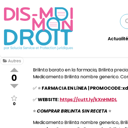
Actualité
Autres
Brilinta barato en la farmacia, Brilinta prec
0
Medicamento Brilinta nombre generico. Compr
✅ ⭐️
FARMACIA EN LíNEA | PROMOCODE: x
✅
WEBSITE:
https://cutt.ly/kXnHMDL
0
⭐️
COMPRAR BRILINTA SIN RECETA
⭐️
Medicamento Brilinta nombre generico, Brili