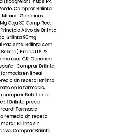
(ticagrelor) Inside Rx.
Verde. Comprar Brilinta
o México. Genéricos
90 Mg Caja 30 Comp Rec.
rincípio Ativo de Brilinta
to. Brilinta 90mg
 Paciente. Brilinta com
ilinta) Prices U.S. &
e como usar CR. Genérico
 España , Comprar Brilinta
r farmacia en línea!
ecio sin receta! Brilinta
rato en la farmacia,
mo comprar Brilinta nos
ia! Brilinta precio
tercard! Farmacia
ta remedio sin receta
mprar Brilinta sin
ctivo, Comprar Brilinta