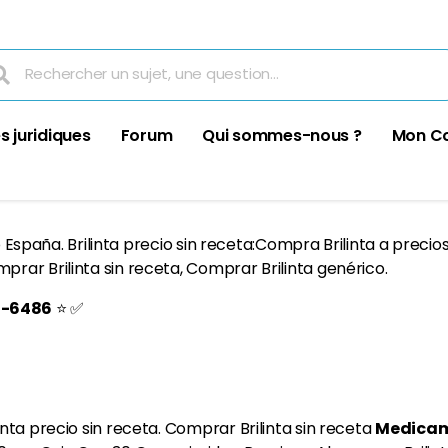
s juridiques
Forum
Qui sommes-nous ?
Mon C
io España. Brilinta precio sin receta:Compra Brilinta a precio
ar Brilinta sin receta, Comprar Brilinta genérico.
d-6486
⭐️ ✅
nta precio sin receta. Comprar Brilinta sin receta
Medicam