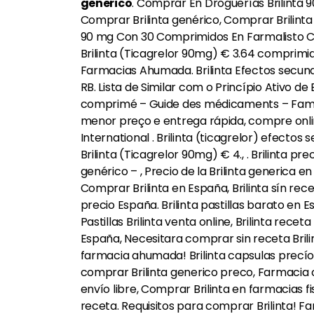
generico
. Comprar En Droguerías Brilinta 9
Comprar Brilinta genérico, Comprar Brilinta
90 mg Con 30 Comprimidos En Farmalisto Co
Brilinta (Ticagrelor 90mg) € 3.64 comprimido
Farmacias Ahumada. Brilinta Efectos secundar
RB. Lista de Similar com o Princípio Ativo de
comprimé – Guide des médicaments – Familipr
menor preço e entrega rápida, compre online 
International . Brilinta (ticagrelor) efectos 
Brilinta (Ticagrelor 90mg) € 4., . Brilinta pr
genérico – , Precio de la Brilinta generica e
Comprar Brilinta en España, Brilinta sín rece
precio España. Brilinta pastillas barato en 
Pastillas Brilinta venta online, Brilinta rece
España, Necesitara comprar sin receta Brilinta
farmacia ahumada! Brilinta capsulas precío! 
comprar Brilinta generico preco, Farmacia c
envío libre, Comprar Brilinta en farmacias f
receta. Requisitos para comprar Brilinta! Fa