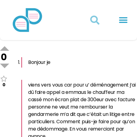
Actualités juridiques
Qui sommes-nous ?
Mon Compte
0
Bonjour je
viens vers vous car pour u’ déménagement j’ai
0
dû faire appel a emmaus le chauffeur ma
cassé mon écran plat de 300eur avec facture
personne ne veut me rembourser la
gendarmerie m’a dit que c’était un litige entre
particuliers. Comment puis-je faire pour qu’on
me dédommage. En vous remerciant par
avance