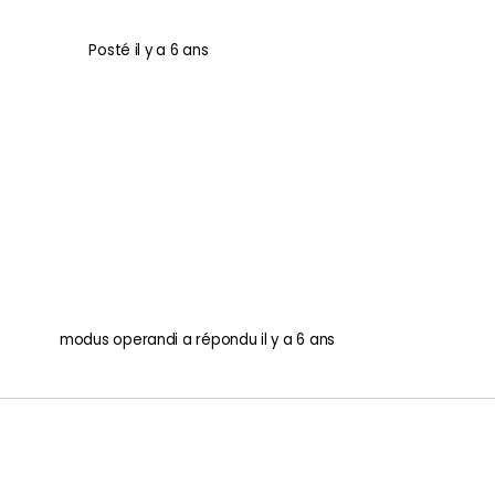
Posté
il y a 6 ans
modus operandi
a répondu
il y a 6 ans