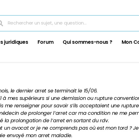
s juridiques
Forum
Qui sommes-nous ?
Mon C
is, le dernier arret se terminait le 15/06.
à mes supérieurs si une demission ou rupture conventionn
lais me renseigner pour savoir s’ils acceptaient une ruptur
édecin de prolonger l’arret car ma condition ne me perm
yé la prolongation de l’arret en sortant du rdv.
t un avocat or je ne comprends pas où est mon tord ? Je
t aie envoyé mon arret maladie.