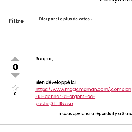
Posté
il y a 6 ans
Trier par :
Le plus de votes
Filtre
Bonjour,
0
Bien développé ici
https://www.magicmaman.com/,combien
0
-lui-donner-d-argent-de-
poche,316,118.asp
modus operandi
a répondu
il y a 6 ans