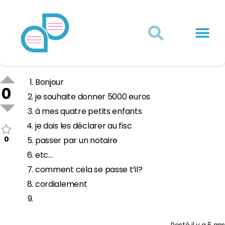
Actualités juridiques
Qui sommes-nous ?
Mon Compte
Bonjour
0
je souhaite donner 5000 euros
à mes quatre petits enfants
je dois les déclarer au fisc
0
passer par un notaire
etc…
comment cela se passe t’il?
cordialement