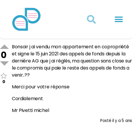
Actualités juridiques
Qui sommes-nous ?
Mon Compte
Bonsoir j ai vendu mon appartement en copropriété
0
et signe le 15 juin 2021 des appels de fonds depuis la
dernière AG que j ai réglés, ma question sans close sur
le compromis qui paie le reste des appels de fonds a
venir..??
0
Merci pour votre réponse
Cordialement
Mr Pivetti michel
Posté
il y a 5 ans