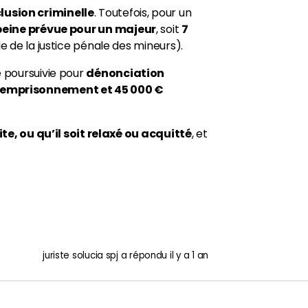
clusion criminelle
. Toutefois, pour un
 peine prévue pour un majeur
, soit
7
de de la justice pénale des mineurs).
e poursuivie pour
dénonciation
’emprisonnement et 45 000 €
te, ou qu’il soit relaxé ou acquitté
, et
juriste solucia spj
a répondu
il y a 1 an