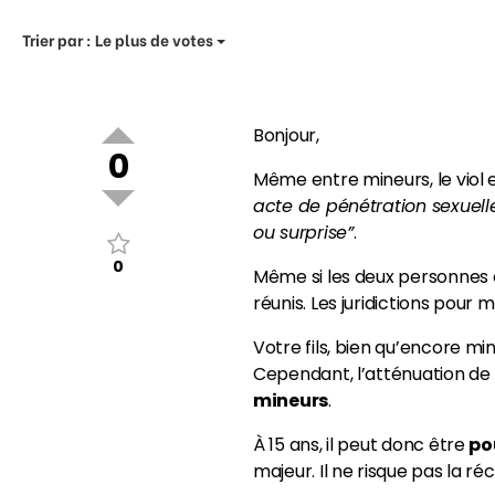
Trier par :
Le plus de votes
Bonjour,
0
Même entre mineurs, le viol e
acte de pénétration sexuelle
ou surprise”
.
0
Même si les deux personnes co
réunis. Les juridictions pour
Votre fils, bien qu’encore mi
Cependant, l’atténuation de r
mineurs
.
À 15 ans, il peut donc être
po
majeur. Il ne risque pas la r