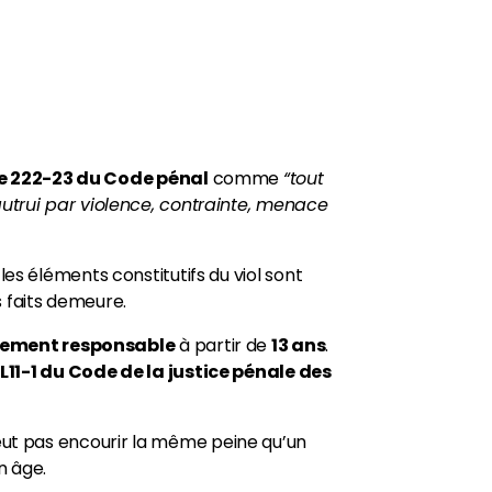
le 222-23 du Code pénal
comme
“tout
autrui par violence, contrainte, menace
es éléments constitutifs du viol sont
s faits demeure.
ement responsable
à partir de
13 ans
.
 L11-1 du Code de la justice pénale des
eut pas encourir la même peine qu’un
n âge.