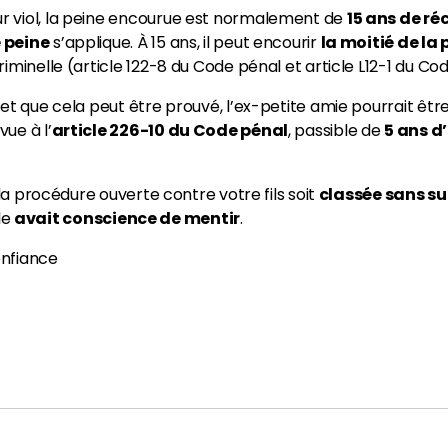
 viol, la peine encourue est normalement de
15 ans de ré
 peine
s’applique. À 15 ans, il peut encourir
la moitié de la
iminelle (article 122-8 du Code pénal et article L12-1 du Co
et que cela peut être prouvé, l’ex-petite amie pourrait êtr
vue à l’
article 226-10 du Code pénal
, passible de
5 ans d
 la procédure ouverte contre votre fils soit
classée sans sui
lle
avait conscience de mentir
.
onfiance