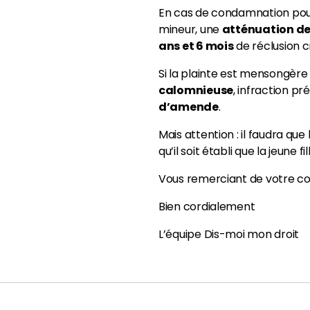
En cas de condamnation pour
mineur, une
atténuation de
ans et 6 mois
de réclusion cr
Si la plainte est mensongère 
calomnieuse
, infraction pré
d’amende
.
Mais attention : il faudra que
qu’il soit établi que la jeune fi
Vous remerciant de votre c
Bien cordialement
L’équipe Dis-moi mon droit