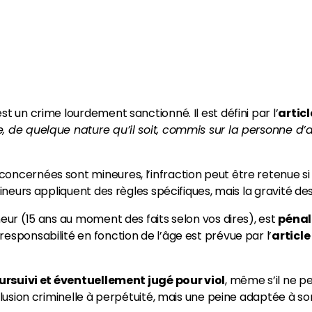
st un crime lourdement sanctionné. Il est défini par l’
artic
, de quelque nature qu’il soit, commis sur la personne d’
ncernées sont mineures, l’infraction peut être retenue si l
 mineurs appliquent des règles spécifiques, mais la gravité de
neur (15 ans au moment des faits selon vos dires), est
pénal
esponsabilité en fonction de l’âge est prévue par l’
article
ursuivi et éventuellement jugé pour viol
, même s’il ne p
éclusion criminelle à perpétuité, mais une peine adaptée à so