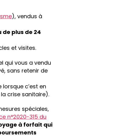
risme
), vendus à
u de plus de 24
les et visites.
el qui vous a vendu
é, sans retenir de
e lorsque c’est en
la crise sanitaire).
mesures spéciales,
ce n°2020-315 du
yage à forfait qui
mboursements