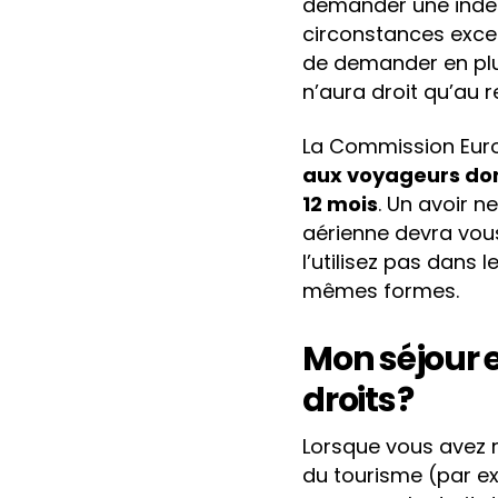
demander une indemn
circonstances except
de demander en plus 
n’aura droit qu’au
La Commission Eur
aux voyageurs dont
12 mois
. Un avoir n
aérienne devra vous
l’utilisez pas dans
mêmes formes.
Mon séjour e
droits ?
Lorsque vous avez r
du tourisme (par e