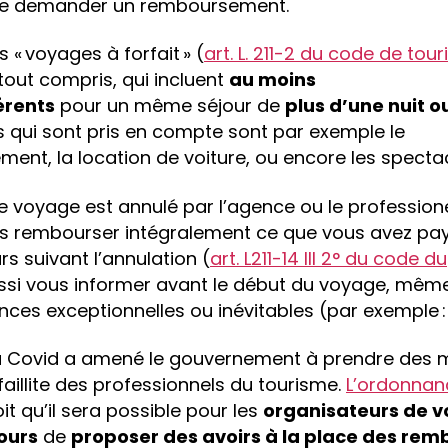
t de demander un remboursement.
 « voyages à forfait » (
art. L. 211-2 du code de tou
tout compris, qui incluent
au moins
érents
pour un même séjour de
plus d’une nuit o
es qui sont pris en compte sont par exemple le
ment, la location de voiture, ou encore les spectac
le voyage est annulé par l’agence ou le profession
us rembourser intégralement ce que vous avez pay
urs suivant l’annulation (
art. L211-14 III 2° du code du
 aussi vous informer avant le début du voyage, mêm
nces exceptionnelles ou inévitables (par exemple : 
 du Covid a amené le gouvernement à prendre des 
faillite des professionnels du tourisme.
L’ordonnan
it qu’il sera possible pour les
organisateurs de vo
ours
de
proposer des avoirs à la place des re