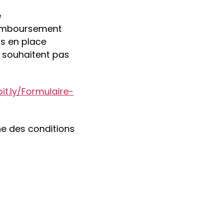
é
remboursement
s en place
e souhaitent pas
bit.ly/Formulaire-
ne des conditions