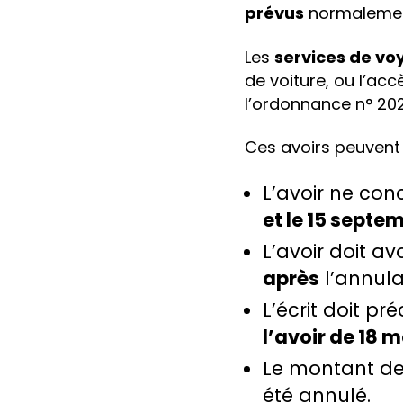
prévus
normaleme
Les
services de v
de voiture, ou l’ac
l’ordonnance n° 20
Ces avoirs peuvent
L’avoir ne con
et le 15 septe
L’avoir doit av
après
l’annula
L’écrit doit pr
l’avoir de 18 m
Le montant de 
été annulé.