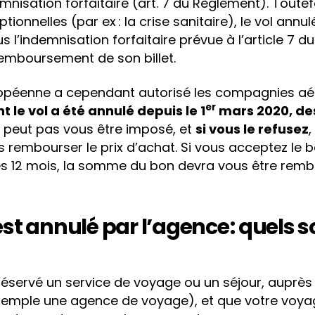
isation forfaitaire (art. 7 du Règlement). Toutef
ionnelles (par ex : la crise sanitaire), le vol ann
l’indemnisation forfaitaire prévue à l’article 7 du
 remboursement de son billet.
opéenne a cependant autorisé les compagnies aé
er
 le vol a été annulé depuis le 1
mars 2020, des
e peut pas vous être imposé, et
si vous le refusez
 rembourser le prix d’achat. Si vous acceptez le 
 les 12 mois, la somme du bon devra vous être rem
st annulé par l’agence : quels 
éservé un service de voyage ou un séjour, auprès
xemple une agence de voyage), et que votre voyag