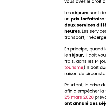
vous avez le droi
Les
séjours
sont des
un
prix forfaitaire
deux services diff
heures
. Les servic
transport, l’héberge
En principe, quand 
le
séjour,
il doit vo
frais, dans les 14 jo
tourisme
). Il doit
raison de circonsta
Pourtant, la crise
afin d’empêcher la 
25 mars 2020
prévo
ont annulé des séj