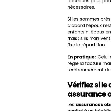
obsèques pour pouv
nécessaires.
Si les sommes prése
d’abord l’époux resta
enfants ni époux en
frais ; s’ils n’arriv
fixe la répartition.
En pratique :
Celui 
règle la facture mai
remboursement de l
Vérifiez si l
assurance o
Les
assurances ob
capital à un bénéfi