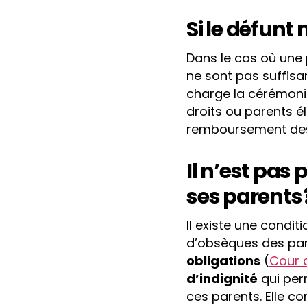
Si le défunt
Dans le cas où une
ne sont pas suffisa
charge la cérémoni
droits ou parents él
remboursement de
Il n’est pas
ses parents 
Il existe une condit
d’obsèques des pare
obligations
(
Cour d
d’indignité
qui per
ces parents. Elle c