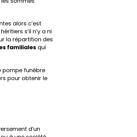
r les sommes
tes alors c’est
ritiers s’il n’y a ni
r la répartition des
es familiales
qui
 de pompe funèbre
ers pour obtenir le
 versement d’un
s ou à une société