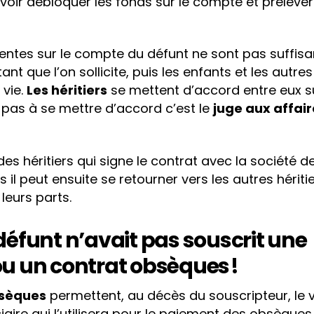
oir débloquer les fonds sur le compte et préleve
ntes sur le compte du défunt ne sont pas suffisan
nt que l’on sollicite, puis les enfants et les autres hé
 vie.
Les héritiers
se mettent d’accord entre eux su
ent pas à se mettre d’accord c’est le
juge aux affair
des héritiers qui signe le contrat avec la société
s il peut ensuite se retourner vers les autres hériti
eurs parts.
e défunt n’avait pas souscrit une
u un contrat obsèques !
sèques
permettent, au décès du souscripteur, le
ciaire qui l’utilisera pour le paiement des obsèque