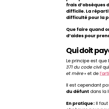
frais d’obsèques de
difficile. La répar
difficulté pour la 
Que faire quand on
d’aides pour prend
Qui doit pay
Le principe est que
371 du code civil
qui
et mère
» et de
l’ar
Il est cependant pos
du défunt
dans la 
En pratique :
Il fau