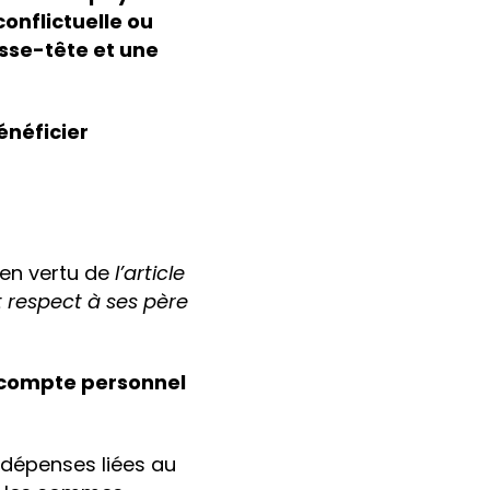
conflictuelle ou
asse-tête et une
énéficier
 en vertu de
l’article
t respect à ses père
compte personnel
s dépenses liées au