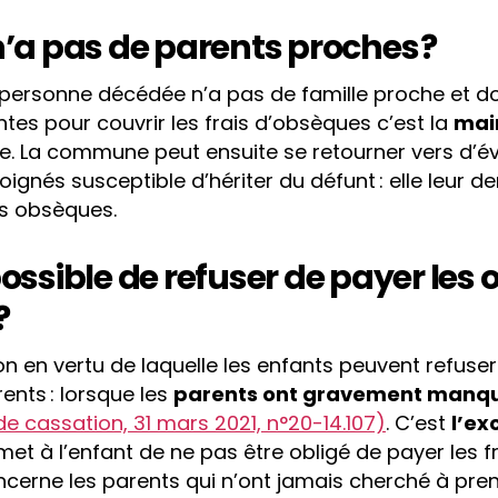
 n’a pas de parents proches ?
 personne décédée n’a pas de famille proche et do
ntes pour couvrir les frais d’obsèques c’est la
mai
e. La commune peut ensuite se retourner vers d’é
oignés susceptible d’hériter du défunt : elle leur 
s obsèques.
 possible de refuser de payer le
?
ion en vertu de laquelle les enfants peuvent refuser
nts : lorsque les
parents ont gravement manqu
e cassation, 31 mars 2021, n°20-14.107)
. C’est
l’ex
met à l’enfant de ne pas être obligé de payer les 
oncerne les parents qui n’ont jamais cherché à pr