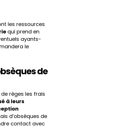
nt les ressources
rie
qui prend en
ventuels ayants-
demandera le
s obsèques de
 de règes les frais
é à leurs
ception
frais d’obsèques de
endre contact avec