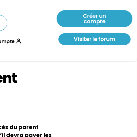
Créer un
compte
Visiter le forum
ompte
ent
cès du parent
’il devra payer les