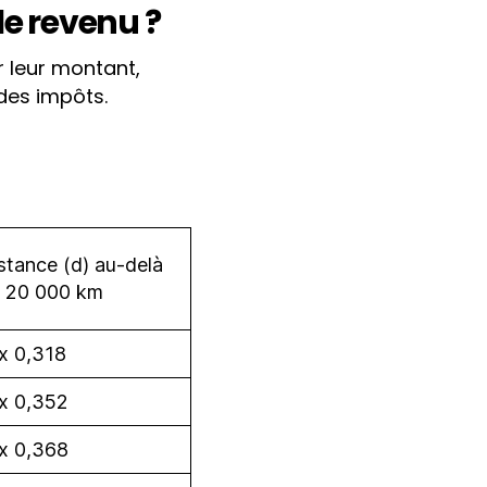
le revenu ?
r leur montant,
des impôts.
stance (d) au-delà
 20 000 km
x 0,318
x 0,352
x 0,368