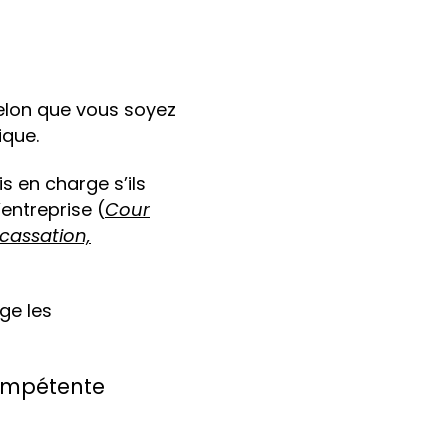
selon que vous soyez
ique.
s en charge s’ils
entreprise (
Cour
 cassation,
ge les
compétente