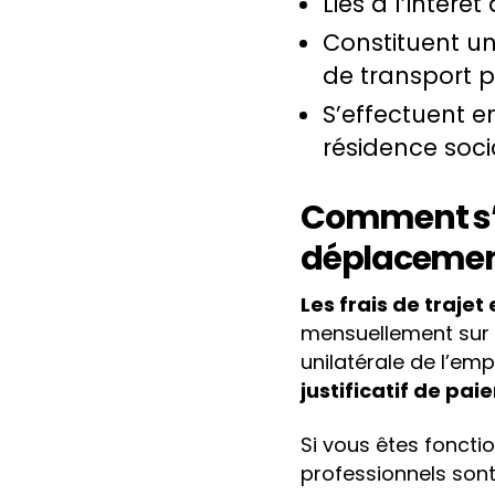
Liés à l’intérêt
Constituent un
de transport p
S’effectuent e
résidence soci
Comment s’e
déplacemen
Les frais de trajet
mensuellement sur v
unilatérale de l’emp
justificatif de p
Si vous êtes foncti
professionnels son