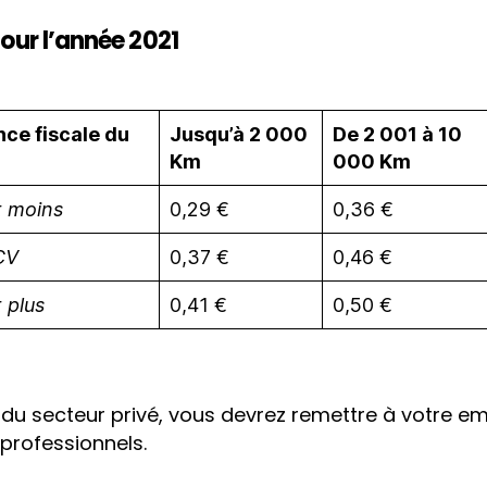
our l’année 2021
ce fiscale du
Jusqu’à 2 000
De 2 001 à 10
Km
000 Km
t moins
0,29 €
0,36 €
CV
0,37 €
0,46 €
 plus
0,41 €
0,50 €
é du secteur privé, vous devrez remettre à votre e
s professionnels.