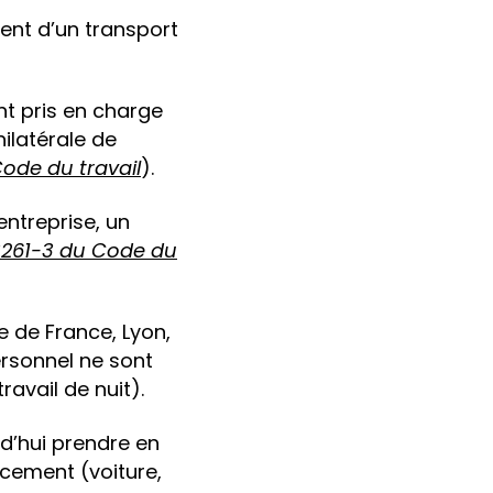
ment d’un transport
nt pris en charge
nilatérale de
Code du travail
).
entreprise, un
. 3261-3 du Code du
 de France, Lyon,
ersonnel ne sont
ravail de nuit).
rd’hui prendre en
acement (voiture,