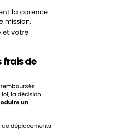
ent la carence
e mission.
 et votre
frais de
 remboursés
oi, la décision
roduire un
ais de déplacements