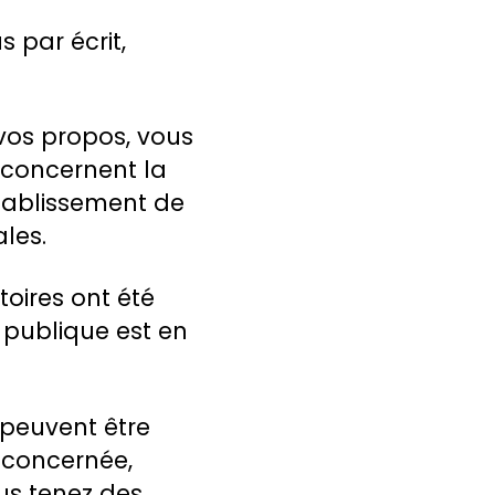
 par écrit,
vos propos, vous
s concernent la
’établissement de
les.
toires ont été
 publique est en
 peuvent être
 concernée,
ous tenez des