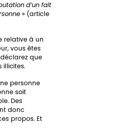
utation d’un fait
personne
» (article
 relative à un
ur, vous êtes
 déclarez que
llicites.
’une personne
onne soit
ble. Des
ont donc
ces propos. Et