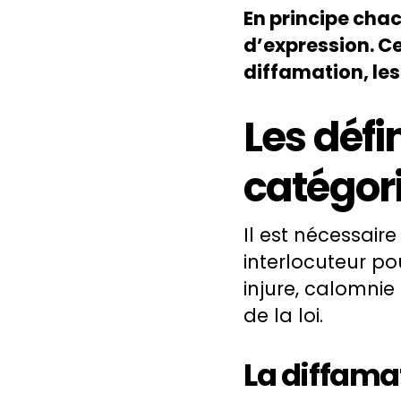
En principe chac
d’expression. Cep
diffamation, les
Les défi
catégor
Il est nécessair
interlocuteur po
injure, calomni
de la loi.
La diffama