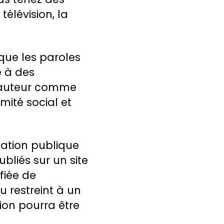
télévision, la
que les paroles
e à des
l’auteur comme
mité social et
mation publique
bliés sur un site
fiée de
u restreint à un
ion pourra être