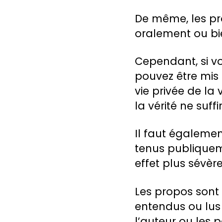
De même, les pro
oralement ou bie
Cependant, si vo
pouvez être mis 
vie privée de la 
la vérité ne suf
Il faut égalemen
tenus publiquem
effet plus sévèr
Les propos sont
entendus ou lus
l’auteur ou les 