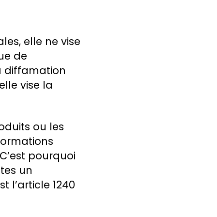
s, elle ne vise
que de
 diffamation
lle vise la
oduits ou les
nformations
 C’est pourquoi
tes un
 l’article 1240