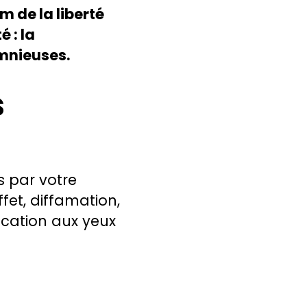
m de la liberté
é : la
omnieuses.
s
s par votre
fet, diffamation,
ication aux yeux