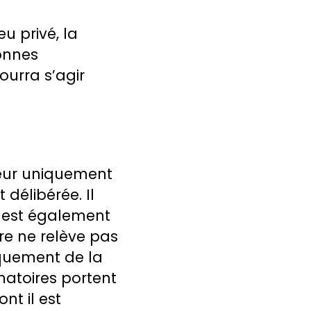
u privé, la
sonnes
ourra s’agir
teur uniquement
 délibérée. Il
t est également
jure ne relève pas
iquement de la
matoires portent
nt il est