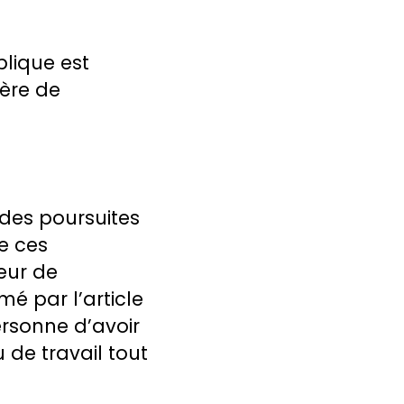
blique est
ière de
 des poursuites
e ces
eur de
é par l’article
ersonne d’avoir
 de travail tout