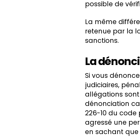
possible de vérifi
La même différen
retenue par la lo
sanctions.
La dénonc
Si vous dénoncez
judiciaires, pén
allégations son
dénonciation ca
226-10 du code p
agressé une pers
en sachant que 