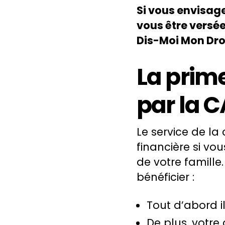
Si vous envisag
vous être versé
Dis-Moi Mon Droi
La prim
par la C
Le service de la
financière si v
de votre famille
bénéficier :
Tout d’abord i
De plus, votre