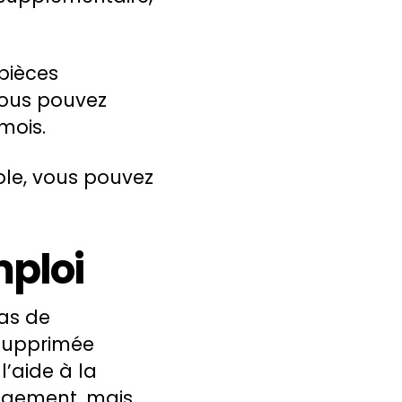
 pièces
 vous pouvez
mois.
ole, vous pouvez
mploi
as de
 supprimée
l’aide à la
nagement, mais