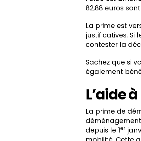
82,88 euros sont
La prime est ver
justificatives. S
contester la déc
Sachez que si vo
également bénéf
L’aide à
La prime de dém
déménagement po
er
depuis le 1
janv
mobilité. Cette