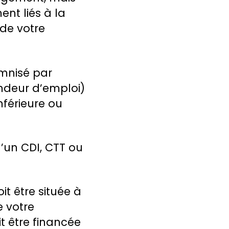
nt liés à la
 de votre
emnisé par
ndeur d’emploi)
nférieure ou
d’un CDI, CTT ou
it être située à
e votre
it être financée