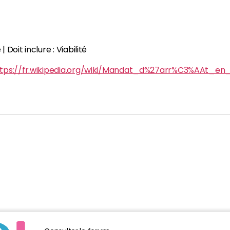
Doit inclure : Viabilité
ttps://fr.wikipedia.org/wiki/Mandat_d%27arr%C3%AAt_en