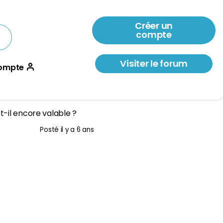
Créer un
compte
Visiter le forum
ompte
t-il encore valable ?
Posté
il y a 6 ans