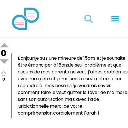
Actualités juridiques
Qui sommes-nous ?
Mon Compte
0
Bonjour!je suis une mineure de 15ans et je souhaite
être émanciper à 16ans.le seul problème et que
aucuns de mes parents ne veut .j’ai des problèmes
avec ma mère et je me sens assez mature pour
0
répondre à mes besoins !je voudrais savoir
comment faire je veut quitter le foyer de ma mère
sans son autorisation mais avec l’aide
juridictionnelle merci de votre
compréhension.cordialement Farah !