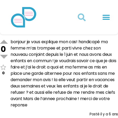
Actualités juridiques
Qui sommes-nous ?
Mon Compte
bonjour je vous explique mon cas! handicapé ma
0
femme m’as trompee et parti vivre chez son
nouveau conjoint depuis le 1 juin et nous avons deux
enfants en commun ! je voudrais savoir ce que je dois
faire et j’ai le droit a quoi et ma femme as mis en
0
place une garde alternee pour nos enfants sans me
demander mon avis ! la elle veut partir en vacances
deux semaines et veux les enfants ai je le droit de
refuser ? et aussi elle refuse de me rendre mes clefs
avant Mars de l’annee prochaine ! merci de votre
reponse
Posté
il y a 6 ans