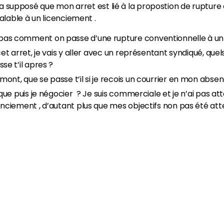
 a supposé que mon arret est lié à la propostion de rupture c
lable à un licenciement .
pas comment on passe d’une rupture conventionnelle à un
et arret, je vais y aller avec un représentant syndiqué, quels
se t’il apres ?
ont, que se passe t’il si je recois un courrier en mon abse
que puis je négocier ? Je suis commerciale et je n’ai pas atte
enciement , d’autant plus que mes objectifs non pas été att