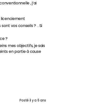
onventionnelle , j’ai
 licenciement
 sont vos conseils ? . Si
nce ?
ins mes objectifs, je sais
eints en partie à cause
Posté
il y a 6 ans