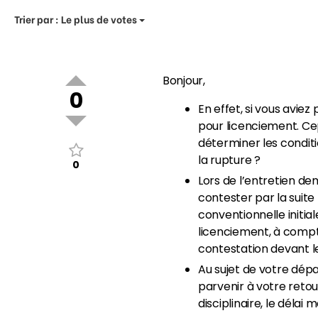
Trier par :
Le plus de votes
Bonjour,
0
En effet, si vous avie
pour licenciement. Cep
déterminer les conditi
la rupture ?
0
Lors de l’entretien dem
contester par la suite
conventionnelle initia
licenciement, à comp
contestation devant le
Au sujet de votre dép
parvenir à votre retour
disciplinaire, le délai m