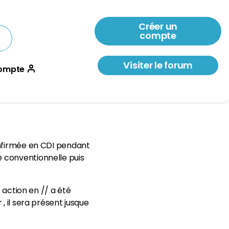
Créer un
compte
Visiter le forum
ompte
onfirmée en CDI pendant
e conventionnelle puis
 action en // a été
, il sera présent jusque