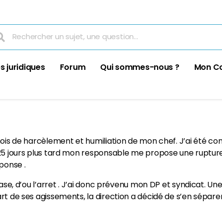
s juridiques
Forum
Qui sommes-nous ?
Mon C
 mois de harcèlement et humiliation de mon chef. J’ai été c
 25 jours plus tard mon responsable me propose une ruptur
ponse .
vase, d’ou l’arret . J’ai donc prévenu mon DP et syndicat. Une
t de ses agissements, la direction a décidé de s’en séparer 