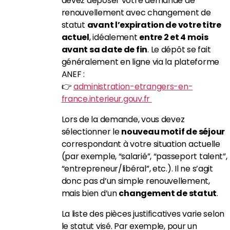
devez déposer votre demande de
renouvellement avec changement de
statut
avant l’expiration de votre titre
actuel
, idéalement
entre 2 et 4 mois
avant sa date de fin
.
Le dépôt se fait
généralement en ligne via la plateforme
ANEF :
👉
administration-etrangers-en-
france.interieur.gouv.fr
Lors de la demande, vous devez
sélectionner le
nouveau motif de séjour
correspondant à votre situation actuelle
(par exemple, “salarié”, “passeport talent”,
“entrepreneur/libéral”, etc.).
Il ne s’agit
donc pas d’un simple renouvellement,
mais bien d’un
changement de statut
.
La liste des pièces justificatives varie selon
le statut visé.
Par exemple, pour un