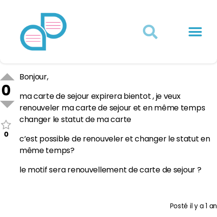
Actualités juridiques
Qui sommes-nous ?
Mon Compte
Bonjour,
0
ma carte de sejour expirera bientot , je veux
renouveler ma carte de sejour et en même temps
changer le statut de ma carte
0
c’est possible de renouveler et changer le statut en
même temps?
le motif sera renouvellement de carte de sejour ?
Posté
il y a 1 an