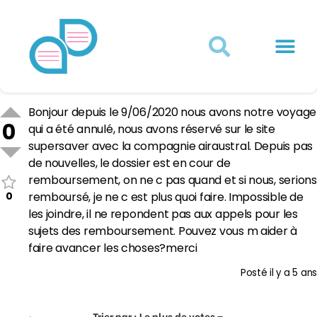
Actualités juridiques
Qui sommes-nous ?
Mon Compte
Bonjour depuis le 9/06/2020 nous avons notre voyage
0
qui a été annulé, nous avons réservé sur le site
supersaver avec la compagnie airaustral. Depuis pas
de nouvelles, le dossier est en cour de
remboursement, on ne c pas quand et si nous, serions
0
remboursé, je ne c est plus quoi faire. Impossible de
les joindre, il ne repondent pas aux appels pour les
sujets des remboursement. Pouvez vous m aider à
faire avancer les choses?merci
Posté
il y a 5 ans
Trier par :
Le plus de votes