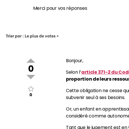
Merci pour vos réponses
Trier par :
Le plus de votes
Bonjour,
0
Selon l’
article 371-2 du Code
proportion de leurs ressou
Cette obligation ne cesse que
0
subvenir seul à ses besoins.
Or, un enfant en apprentis
considéré comme autonome, 
Tant que le jugement est en v