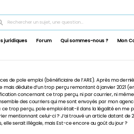
s juridiques
Forum
Qui sommes-nous ?
Mon C
vices de pole emploi (bénéficiaire de l’ARE). Après ma derni
mais déduite d’un trop perçu remontant à janvier 2021 (err
tification concernant ce trop perçu, ni par courrier, ni m
l’ensemble des courriers qui me sont envoyés par mon agenc
 ce trop perçu, pole emploi était-il dans la légalité en me
rier mentionnant celui-ci ? J’ai trouvé un article datant de 
elle serait illégale, mais Est-ce encore au goût du jour ?