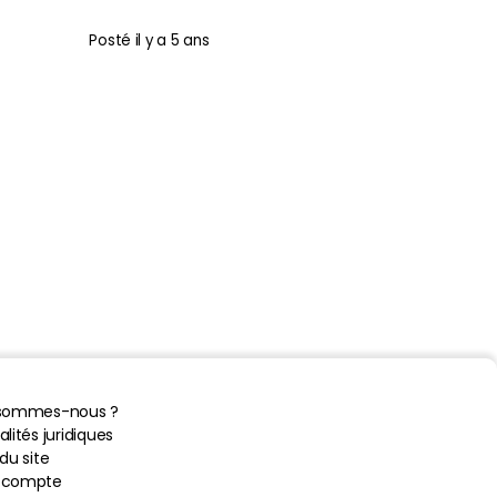
Posté
il y a 5 ans
 sommes-nous ?
lités juridiques
du site
 compte