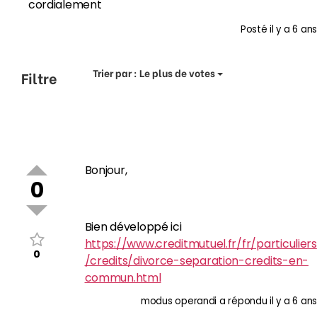
cordialement
Posté
il y a 6 ans
Trier par :
Le plus de votes
Filtre
Bonjour,
0
Bien développé ici
https://www.creditmutuel.fr/fr/particuliers
0
/credits/divorce-separation-credits-en-
commun.html
modus operandi
a répondu
il y a 6 ans