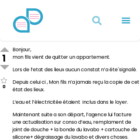
Actualités juridiques
Qui sommes-nous ?
Mon Compte
Bonjour,
1
mon fils vient de quitter un appartement.
Lors de l’etat des lieux aucun constat n’a éte´signalè.
Depuis celui ci , Mon fils n’a jamais reçu la copie de cet
0
état des lieux.
L’eau et l’èlectricitée étaient inclus dans le loyer.
Maintenant suite a son départ, l’agence lui facture
une actualisation sur conso d’eau, remplament de
joint de douche + la bonde du lavabo + cartouche de
silicone+ dégraissage du lavabo et divers choses.