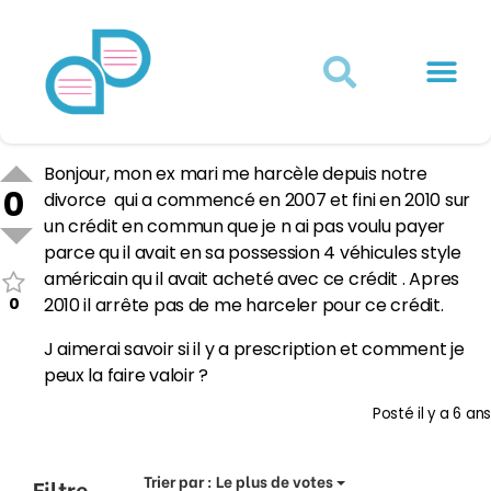
Actualités juridiques
Qui sommes-nous ?
Mon Compte
Bonjour, mon ex mari me harcèle depuis notre
0
divorce qui a commencé en 2007 et fini en 2010 sur
un crédit en commun que je n ai pas voulu payer
parce qu il avait en sa possession 4 véhicules style
américain qu il avait acheté avec ce crédit . Apres
0
2010 il arrête pas de me harceler pour ce crédit.
J aimerai savoir si il y a prescription et comment je
peux la faire valoir ?
Posté
il y a 6 ans
Trier par :
Le plus de votes
Filtre