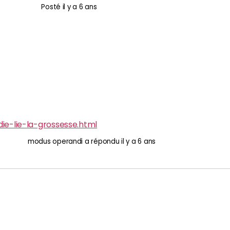
Posté
il y a 6 ans
e-lie-la-grossesse.html
modus operandi
a répondu
il y a 6 ans