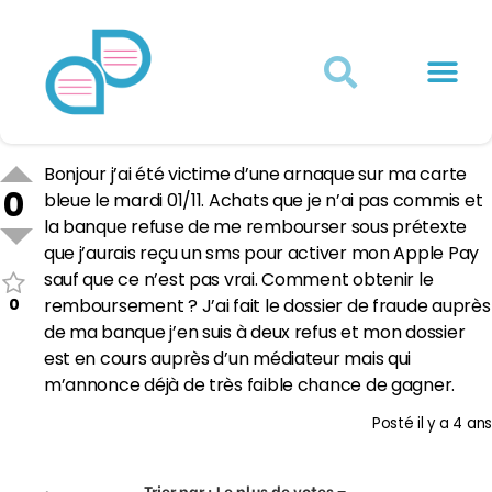
Actualités juridiques
Qui sommes-nous ?
Mon Compte
Bonjour j’ai été victime d’une arnaque sur ma carte
0
bleue le mardi 01/11. Achats que je n’ai pas commis et
la banque refuse de me rembourser sous prétexte
que j’aurais reçu un sms pour activer mon Apple Pay
sauf que ce n’est pas vrai. Comment obtenir le
0
remboursement ? J’ai fait le dossier de fraude auprès
de ma banque j’en suis à deux refus et mon dossier
est en cours auprès d’un médiateur mais qui
m’annonce déjà de très faible chance de gagner.
Posté
il y a 4 ans
Trier par :
Le plus de votes