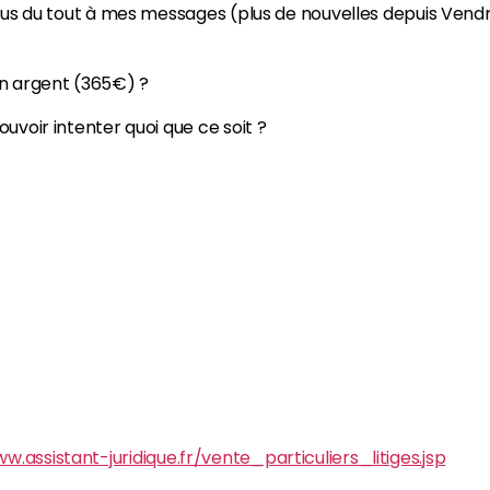
plus du tout à mes messages (plus de nouvelles depuis Vendr
n argent (365€) ?
uvoir intenter quoi que ce soit ?
w.assistant-juridique.fr/vente_particuliers_litiges.jsp