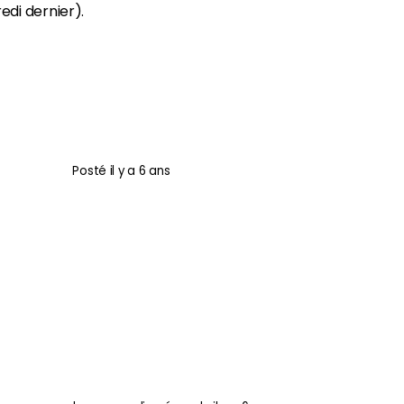
edi dernier).
Posté
il y a 6 ans