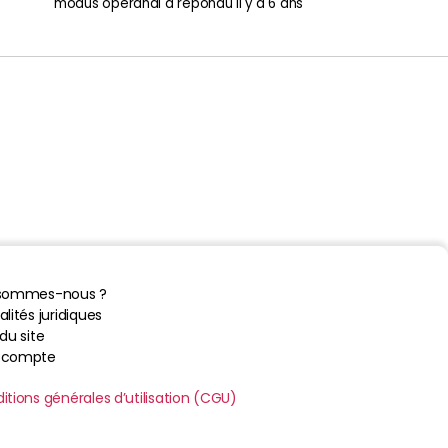
modus operandi
a répondu
il y a 6 ans
 sommes-nous ?
lités juridiques
du site
 compte
itions générales d’utilisation (CGU)