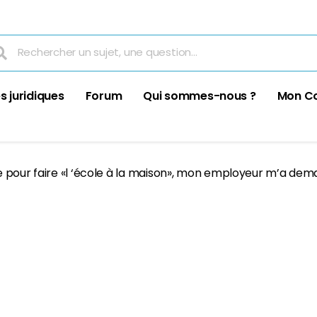
s juridiques
Forum
Qui sommes-nous ?
Mon C
e pour faire «l ‘école à la maison», mon employeur m’a de