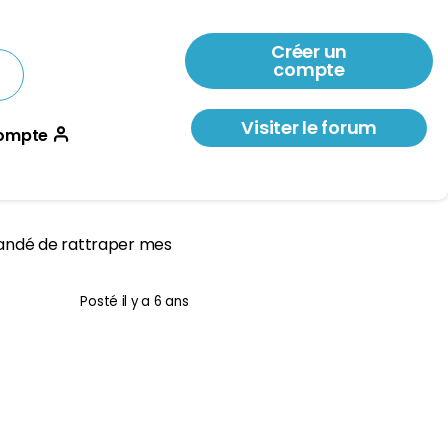
Créer un
compte
Visiter le forum
ompte
mandé de rattraper mes
Posté
il y a 6 ans