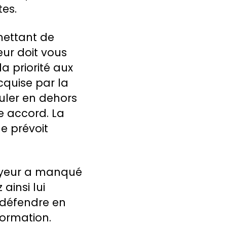
tes.
mettant de
ur doit vous
la priorité aux
cquise par la
uler en dehors
e accord. La
le prévoit
loyeur a manqué
ainsi lui
 défendre en
ormation.