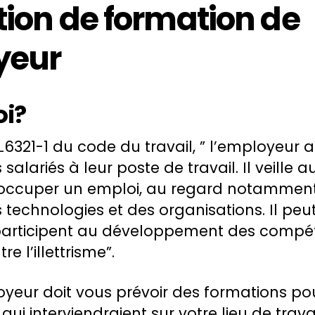
tion de formation de
yeur
oi?
 L6321-1 du code du travail, ” l’employeur 
salariés à leur poste de travail. Il veille 
 occuper un emploi, au regard notamment 
 technologies et des organisations. Il pe
participent au développement des compét
re l’illettrisme”.
loyeur doit vous prévoir des formations p
ui interviendraient sur votre lieu de trava