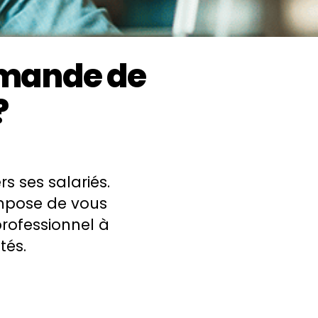
emande de
?
s ses salariés.
 impose de vous
rofessionnel à
tés.