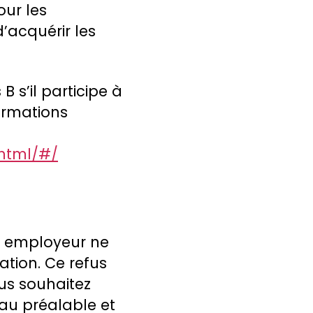
our les
d’acquérir les
 s’il participe à
formations
html/#/
re employeur ne
ation. Ce refus
ous souhaitez
au préalable et