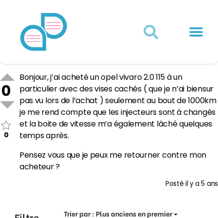
Actualités juridiques
Qui sommes-nous ?
Mon Compte
Bonjour, j’ai acheté un opel vivaro 2.0 115 à un
0
particulier avec des vises cachés ( que je n’ai biensur
pas vu lors de l’achat ) seulement au bout de 1000km
je me rend compte que les injecteurs sont à changés
et la boite de vitesse m’a également lâché quelques
0
temps après.
Pensez vous que je peux me retourner contre mon
acheteur ?
Posté
il y a 5 ans
Trier par :
Plus anciens en premier
Filtre