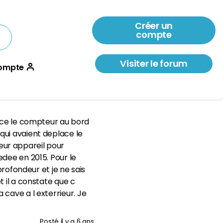
Créer un
compte
Visiter le forum
ompte
lace le compteur au bord
x qui avaient deplace le
 leur appareil pour
edee en 2015. Pour le
profondeur et je ne sais
t il a constate que c
ma cave a l exterrieur. Je
Posté
il y a 6 ans