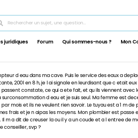
s juridiques
Forum
Qui sommes-nous ?
Mon C
compteur d eau dans ma cave. Puis le service des eaux a dep
tante, 200l en 8 h, je l ai signale en leurdisant que c etait eu
s passent constate, ce qui a ete fait, et qu ils viennent avec
 la surconsommation d eau et je suis seul. Ma femme est dec
par mois et ils ne veulent rien savoir. Le tuyau est a 1 m de 
mes frais et je n aipas les moyens. Mon plombier est passe e
e. Il m a dit de creuser la ou il y a un coude et a l entree de 
e conseiller, svp ?