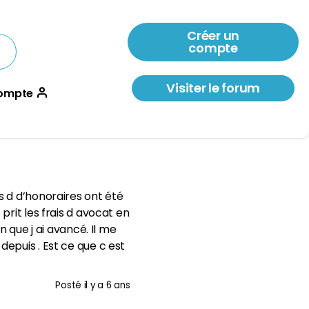
Créer un
compte
Visiter le forum
ompte
s d d’honoraires ont été
prit les frais d avocat en
n que j ai avancé. Il me
epuis . Est ce que c est
Posté
il y a 6 ans