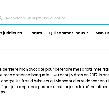
s juridiques
Forum
Qui sommes-nous ?
Mon C
nnee dernière mon avocate pour défendre mes droits mes frai
e mon ancienne banque le CMB dont j y étais en 2017 ils ont 
harge les frais d huissiers qui viennent d etre donner en jui
uf que je comprends pas car c est toujours la même affaire d
s ??