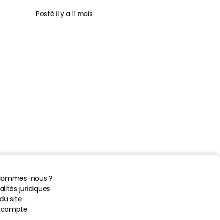
Posté
il y a 11 mois
 sommes-nous ?
lités juridiques
du site
 compte